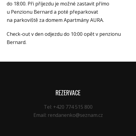
do 18:00. Při příjezdu je možné zastavit přímo
u Penzionu Bernard a poté přeparkovat
na parkoviště za domem Apartmány AURA.
Check-out v den odjezdu do 10:00 opět v penzionu
Bernard.
REZERVACE
Tel: +420 774 515 800
Email: rendanenko@seznam.cz