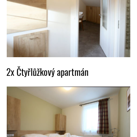
2x Čtyřlůžkový apartmán